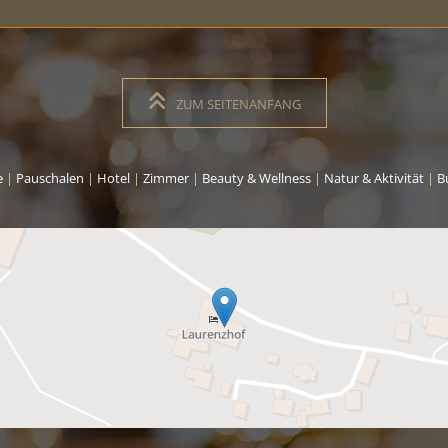
ZUM SEITENANFANG
e
|
Pauschalen
|
Hotel
|
Zimmer
|
Beauty & Wellness
|
Natur & Aktivität
|
B