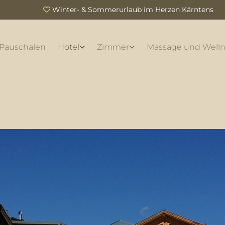
Winter- & Sommerurlaub im Herzen Kärntens

Pauschalen
Hotel
Zimmer
Massage und Welln