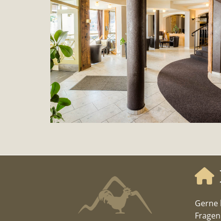

Gerne 
Fragen