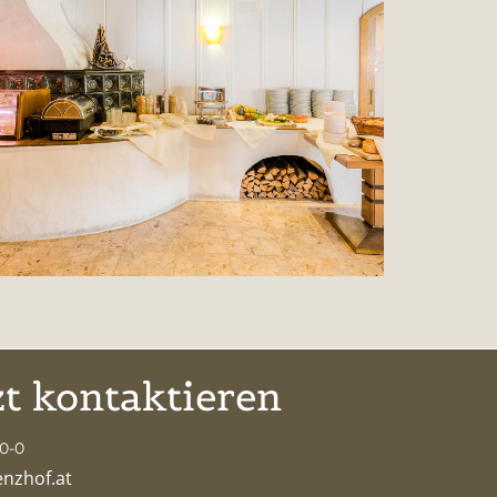
zt kontaktieren
0-0
enzhof.at