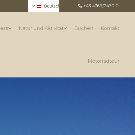
Deutsch
+43 4769/2430-0

ess
Natur und Aktivität
Buchen
Kontakt
Motorradtour