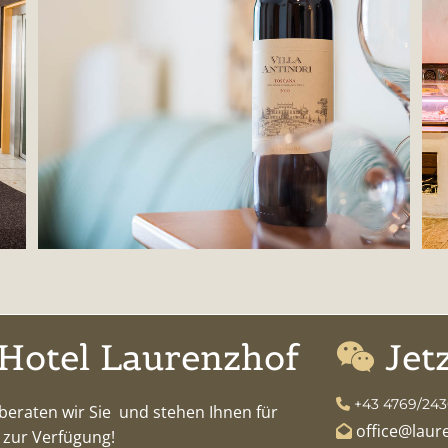
Hotel Laurenzhof
Jet

+43 4769/243

beraten wir Sie und stehen Ihnen für
office@laur

 zur Verfügung!