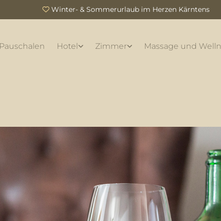
Winter- & Sommerurlaub im Herzen Kärntens

Pauschalen
Hotel
Zimmer
Massage und Welln