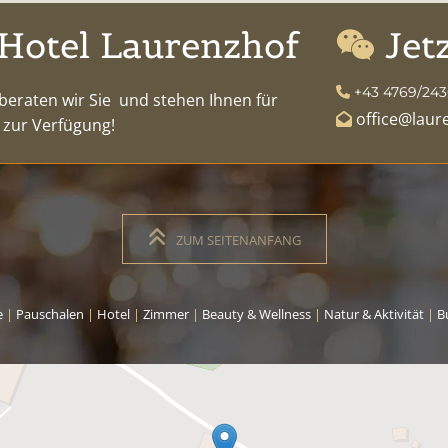
Hotel Laurenzhof
Jet

+43 4769/243

beraten wir Sie und stehen Ihnen für
office@laur

 zur Verfügung!
ZUM SEITENANFANG
e
|
Pauschalen
|
Hotel
|
Zimmer
|
Beauty & Wellness
|
Natur & Aktivität
|
B