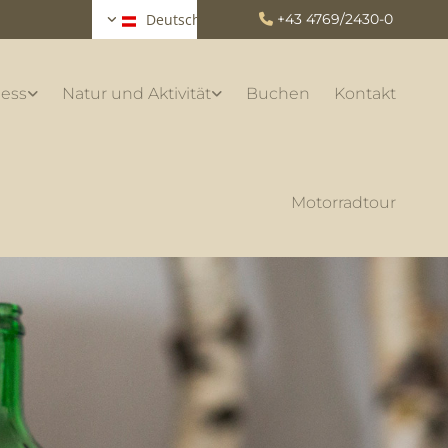
Deutsch
+43 4769/2430-0

ess
Natur und Aktivität
Buchen
Kontakt
Motorradtour