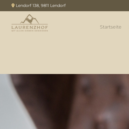
Lendorf 138, 9811 Lendorf

Startseite