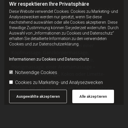
MEHR ALS NUR EIN
Wir respektieren Ihre Privatsphäre
SCHLECHTWETTERPROGRAM
Diese Website verwendet Cookies. Cookies zu Marketing- und
M: UNSERE MASSAGEN
Analysezwecken werden nur gesetzt, wenn Sie diese
nachstehend auswählen oder alle Cookies akzeptieren. Diese
freiwillige Zustimmung können Sie jederzeit widerrufen. Durch
Wählen Sie aus verschiedenen Massagen,
Auswahl von „Informationen zu Cookies und Datenschutz“
tauchen Sie in eine Welt des Wohlfühlens ein
erhalten Sie detaillierte Information zu den verwendeten
Cookies und zur Datenschutzerklärung.
und tanken Sie neue Energie. Bei einer
Kopfmassage, Ganzkörpermassage,
Teilmassage, Fußreflexzonenmassage,
Informationen zu Cookies und Datenschutz
Honigmassage, einer Aromamassage –
Notwendige Cookies
wahlweise mit Orange, Kokos oder Limette-
Minze – oder bei einer Hot Stone Massage
Cookies zu Marketing- und Analysezwecken
können Sie sich von unserem Team verwöhnen
lassen.
Ausgewählte akzeptieren
Alle akzeptieren