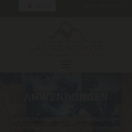
Deutsch
+43 4769/2430-0

ANWENDUNGEN
Zahlreiche Anwendungen, wie Massagen
und Packungen sorgen für Wohlbefinden