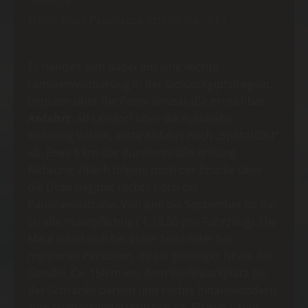
Goldeck –
Hütte über Panorama Straße (ca. 2 h)
Es handelt sich dabei um eine leichte
Familienwanderung in der Goldeckgipfelregion,
bequem über die Panoramastraße erreichbar.
Anfahrt
: ab Lendorf über die Autobahn
Richtung Villach, erste Abfahrt nach „Spittal/Ost“
ab. Etwa 5 km der Bundesstraße entlang
Richtung Villach folgen, nach der Brücke über
die Drau beginnt rechts hoch die
Panoramastraße. Von Juni bis September ist die
Straße mautpflichtig ( € 13,50 pro Fahrzeug). Die
Maut lohnt sich bei guter Sicht oder bei
mehreren Personen, da sie günstiger ist als die
Gondel. Ca. 150 m vor dem Gipfelparkplatz bei
der Schranke parken und rechts hinaufwandern
zum Goldeckgipfel (Aufstieg ca. 50 min.). Hier